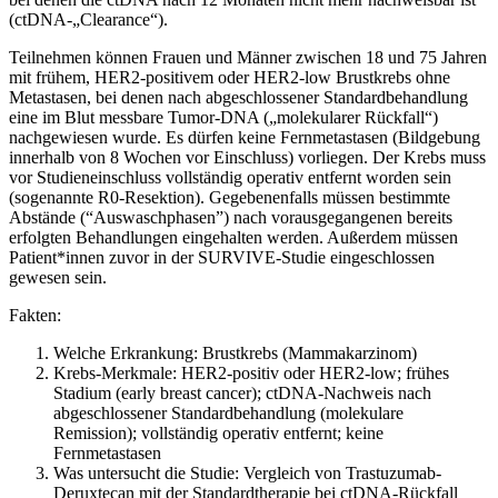
(ctDNA-„Clearance“).
Teilnehmen können Frauen und Männer zwischen 18 und 75 Jahren
mit frühem, HER2-positivem oder HER2-low Brustkrebs ohne
Metastasen, bei denen nach abgeschlossener Standardbehandlung
eine im Blut messbare Tumor-DNA („molekularer Rückfall“)
nachgewiesen wurde. Es dürfen keine Fernmetastasen (Bildgebung
innerhalb von 8 Wochen vor Einschluss) vorliegen. Der Krebs muss
vor Studieneinschluss vollständig operativ entfernt worden sein
(sogenannte R0-Resektion). Gegebenenfalls müssen bestimmte
Abstände (“Auswaschphasen”) nach vorausgegangenen bereits
erfolgten Behandlungen eingehalten werden. Außerdem müssen
Patient*innen zuvor in der SURVIVE-Studie eingeschlossen
gewesen sein.
Fakten:
Welche Erkrankung: Brustkrebs (Mammakarzinom)
Krebs-Merkmale: HER2-positiv oder HER2-low; frühes
Stadium (early breast cancer); ctDNA-Nachweis nach
abgeschlossener Standardbehandlung (molekulare
Remission); vollständig operativ entfernt; keine
Fernmetastasen
Was untersucht die Studie: Vergleich von Trastuzumab-
Deruxtecan mit der Standardtherapie bei ctDNA-Rückfall