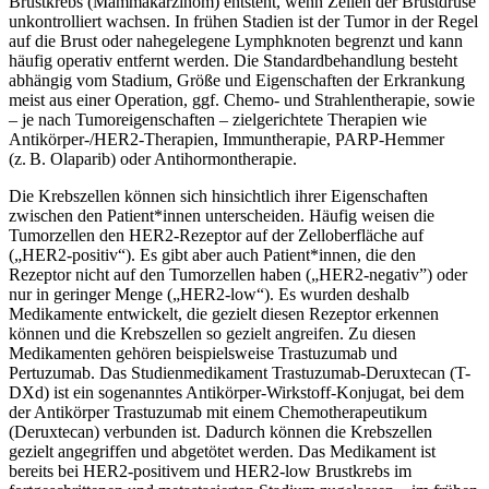
Brustkrebs (Mammakarzinom) entsteht, wenn Zellen der Brustdrüse
unkontrolliert wachsen. In frühen Stadien ist der Tumor in der Regel
auf die Brust oder nahegelegene Lymphknoten begrenzt und kann
häufig operativ entfernt werden. Die Standardbehandlung besteht
abhängig vom Stadium, Größe und Eigenschaften der Erkrankung
meist aus einer Operation, ggf. Chemo- und Strahlentherapie, sowie
– je nach Tumoreigenschaften – zielgerichtete Therapien wie
Antikörper-/HER2-Therapien, Immuntherapie, PARP-Hemmer
(z. B. Olaparib) oder Antihormontherapie.
Die Krebszellen können sich hinsichtlich ihrer Eigenschaften
zwischen den Patient*innen unterscheiden. Häufig weisen die
Tumorzellen den HER2-Rezeptor auf der Zelloberfläche auf
(„HER2-positiv“). Es gibt aber auch Patient*innen, die den
Rezeptor nicht auf den Tumorzellen haben („HER2-negativ”) oder
nur in geringer Menge („HER2-low“). Es wurden deshalb
Medikamente entwickelt, die gezielt diesen Rezeptor erkennen
können und die Krebszellen so gezielt angreifen. Zu diesen
Medikamenten gehören beispielsweise Trastuzumab und
Pertuzumab. Das Studienmedikament Trastuzumab-Deruxtecan (T-
DXd) ist ein sogenanntes Antikörper-Wirkstoff-Konjugat, bei dem
der Antikörper Trastuzumab mit einem Chemotherapeutikum
(Deruxtecan) verbunden ist. Dadurch können die Krebszellen
gezielt angegriffen und abgetötet werden. Das Medikament ist
bereits bei HER2-positivem und HER2-low Brustkrebs im