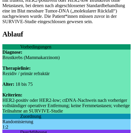
mit frühem, HER2-positivem oder HER2-low Brustkrebs ohne
Metastasen, bei denen nach abgeschlossener Standardbehandlung
eine im Blut messbare Tumor-DNA („molekularer Rückfall“)
nachgewiesen wurde. Die Patient*innen müssen zuvor in der
SURVIVE-Studie eingeschlossen gewesen sein.
Ablauf
Vorbedingungen
Diagnose:
Brustkrebs (Mammakarzinom)
Therapielinie:
Rezidiv / primär refraktär
Alter:
18 bis 75
Kriterien:
HER2-positiv oder HER2-low; ctDNA-Nachweis nach vorheriger
vollständiger operativer Entfernung; keine Fernmetastasen; voherige
Teilnahme an SURVIVE-Studie
Zuordnung
Randomisierung
1:2
Durchführung