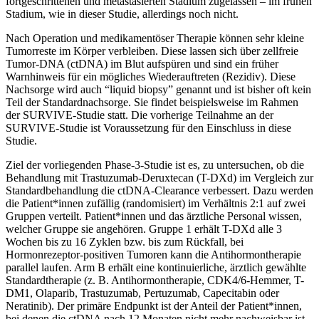
fortgeschrittenen und metastasierten Stadium zugelassen – im frühen
Stadium, wie in dieser Studie, allerdings noch nicht.
Nach Operation und medikamentöser Therapie können sehr kleine
Tumorreste im Körper verbleiben. Diese lassen sich über zellfreie
Tumor-DNA (ctDNA) im Blut aufspüren und sind ein früher
Warnhinweis für ein mögliches Wiederauftreten (Rezidiv). Diese
Nachsorge wird auch “liquid biopsy” genannt und ist bisher oft kein
Teil der Standardnachsorge. Sie findet beispielsweise im Rahmen
der SURVIVE-Studie statt. Die vorherige Teilnahme an der
SURVIVE-Studie ist Voraussetzung für den Einschluss in diese
Studie.
Ziel der vorliegenden Phase-3-Studie ist es, zu untersuchen, ob die
Behandlung mit Trastuzumab-Deruxtecan (T-DXd) im Vergleich zur
Standardbehandlung die ctDNA-Clearance verbessert. Dazu werden
die Patient*innen zufällig (randomisiert) im Verhältnis 2:1 auf zwei
Gruppen verteilt. Patient*innen und das ärztliche Personal wissen,
welcher Gruppe sie angehören. Gruppe 1 erhält T-DXd alle 3
Wochen bis zu 16 Zyklen bzw. bis zum Rückfall, bei
Hormonrezeptor-positiven Tumoren kann die Antihormontherapie
parallel laufen. Arm B erhält eine kontinuierliche, ärztlich gewählte
Standardtherapie (z. B. Antihormontherapie, CDK4/6-Hemmer, T-
DM1, Olaparib, Trastuzumab, Pertuzumab, Capecitabin oder
Neratinib). Der primäre Endpunkt ist der Anteil der Patient*innen,
bei denen die ctDNA nach 12 Monaten nicht mehr nachweisbar ist