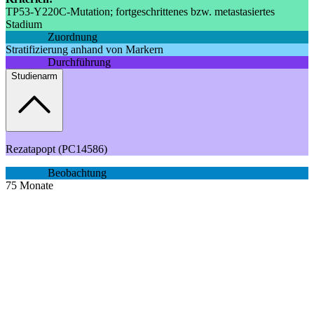
TP53-Y220C-Mutation; fortgeschrittenes bzw. metastasiertes
Stadium
Zuordnung
Stratifizierung anhand von Markern
Durchführung
Studienarm
Rezatapopt (PC14586)
Beobachtung
75
Monate