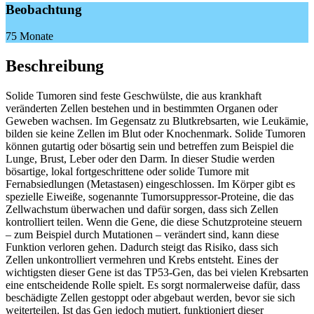
Beobachtung
75 Monate
Beschreibung
Solide Tumoren sind feste Geschwülste, die aus krankhaft
veränderten Zellen bestehen und in bestimmten Organen oder
Geweben wachsen. Im Gegensatz zu Blutkrebsarten, wie Leukämie,
bilden sie keine Zellen im Blut oder Knochenmark. Solide Tumoren
können gutartig oder bösartig sein und betreffen zum Beispiel die
Lunge, Brust, Leber oder den Darm. In dieser Studie werden
bösartige, lokal fortgeschrittene oder solide Tumore mit
Fernabsiedlungen (Metastasen) eingeschlossen. Im Körper gibt es
spezielle Eiweiße, sogenannte Tumorsuppressor-Proteine, die das
Zellwachstum überwachen und dafür sorgen, dass sich Zellen
kontrolliert teilen. Wenn die Gene, die diese Schutzproteine steuern
– zum Beispiel durch Mutationen – verändert sind, kann diese
Funktion verloren gehen. Dadurch steigt das Risiko, dass sich
Zellen unkontrolliert vermehren und Krebs entsteht. Eines der
wichtigsten dieser Gene ist das TP53-Gen, das bei vielen Krebsarten
eine entscheidende Rolle spielt. Es sorgt normalerweise dafür, dass
beschädigte Zellen gestoppt oder abgebaut werden, bevor sie sich
weiterteilen. Ist das Gen jedoch mutiert, funktioniert dieser