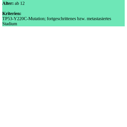
Alter:
ab 12
Kriterien:
TP53-Y220C-Mutation; fortgeschrittenes bzw. metastasiertes
Stadium