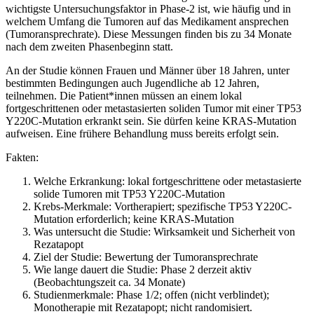
wichtigste Untersuchungsfaktor in Phase-2 ist, wie häufig und in
welchem Umfang die Tumoren auf das Medikament ansprechen
(Tumoransprechrate). Diese Messungen finden bis zu 34 Monate
nach dem zweiten Phasenbeginn statt.
An der Studie können Frauen und Männer über 18 Jahren, unter
bestimmten Bedingungen auch Jugendliche ab 12 Jahren,
teilnehmen. Die Patient*innen müssen an einem lokal
fortgeschrittenen oder metastasierten soliden Tumor mit einer TP53
Y220C-Mutation erkrankt sein. Sie dürfen keine KRAS-Mutation
aufweisen. Eine frühere Behandlung muss bereits erfolgt sein.
Fakten:
Welche Erkrankung: lokal fortgeschrittene oder metastasierte
solide Tumoren mit TP53 Y220C-Mutation
Krebs-Merkmale: Vortherapiert; spezifische TP53 Y220C-
Mutation erforderlich; keine KRAS-Mutation
Was untersucht die Studie: Wirksamkeit und Sicherheit von
Rezatapopt
Ziel der Studie: Bewertung der Tumoransprechrate
Wie lange dauert die Studie: Phase 2 derzeit aktiv
(Beobachtungszeit ca. 34 Monate)
Studienmerkmale: Phase 1/2; offen (nicht verblindet);
Monotherapie mit Rezatapopt; nicht randomisiert.