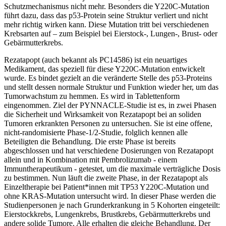
Schutzmechanismus nicht mehr. Besonders die Y220C-Mutation
führt dazu, dass das p53-Protein seine Struktur verliert und nicht
mehr richtig wirken kann. Diese Mutation tritt bei verschiedenen
Krebsarten auf – zum Beispiel bei Eierstock-, Lungen-, Brust- oder
Gebärmutterkrebs.
Rezatapopt (auch bekannt als PC14586) ist ein neuartiges
Medikament, das speziell für diese Y220C-Mutation entwickelt
wurde. Es bindet gezielt an die veränderte Stelle des p53-Proteins
und stellt dessen normale Struktur und Funktion wieder her, um das
Tumorwachstum zu hemmen. Es wird in Tablettenform
eingenommen. Ziel der PYNNACLE-Studie ist es, in zwei Phasen
die Sicherheit und Wirksamkeit von Rezatapopt bei an soliden
Tumoren erkrankten Personen zu untersuchen. Sie ist eine offene,
nicht-randomisierte Phase-1/2-Studie, folglich kennen alle
Beteiligten die Behandlung. Die erste Phase ist bereits
abgeschlossen und hat verschiedene Dosierungen von Rezatapopt
allein und in Kombination mit Pembrolizumab - einem
Immuntherapeutikum - getestet, um die maximale verträgliche Dosis
zu bestimmen. Nun läuft die zweite Phase, in der Rezatapopt als
Einzeltherapie bei Patient*innen mit TP53 Y220C-Mutation und
ohne KRAS-Mutation untersucht wird. In dieser Phase werden die
Studienpersonen je nach Grunderkrankung in 5 Kohorten eingeteilt:
Eierstockkrebs, Lungenkrebs, Brustkrebs, Gebärmutterkrebs und
andere solide Tumore. Alle erhalten die gleiche Behandlung. Der