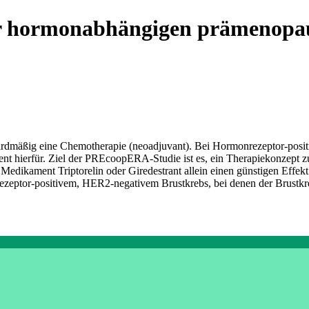
ür hormonabhängigen prämenopau
ndardmäßig eine Chemotherapie (neoadjuvant). Bei Hormonrezeptor-posi
nt hierfür. Ziel der PREcoopERA-Studie ist es, ein Therapiekonzept zu
dikament Triptorelin oder Giredestrant allein einen günstigen Effekt 
zeptor-positivem, HER2-negativem Brustkrebs, bei denen der Brustkreb