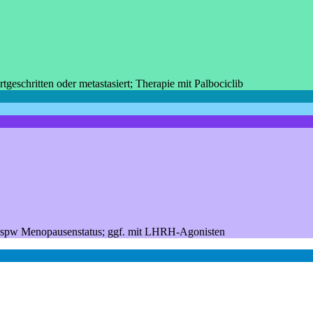
eschritten oder metastasiert; Therapie mit Palbociclib
 bspw Menopausenstatus; ggf. mit LHRH-Agonisten