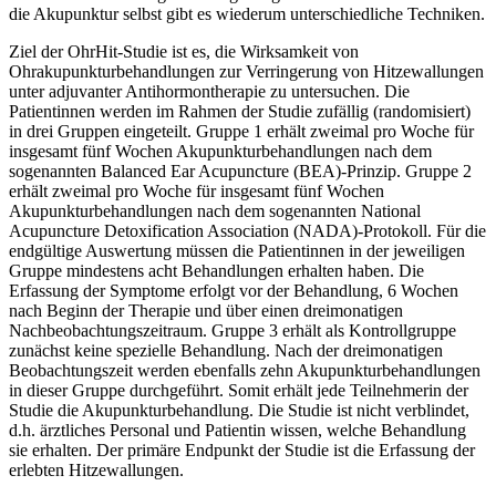
die Akupunktur selbst gibt es wiederum unterschiedliche Techniken.
Ziel der OhrHit-Studie ist es, die Wirksamkeit von
Ohrakupunkturbehandlungen zur Verringerung von Hitzewallungen
unter adjuvanter Antihormontherapie zu untersuchen. Die
Patientinnen werden im Rahmen der Studie zufällig (randomisiert)
in drei Gruppen eingeteilt. Gruppe 1 erhält zweimal pro Woche für
insgesamt fünf Wochen Akupunkturbehandlungen nach dem
sogenannten Balanced Ear Acupuncture (BEA)-Prinzip. Gruppe 2
erhält zweimal pro Woche für insgesamt fünf Wochen
Akupunkturbehandlungen nach dem sogenannten National
Acupuncture Detoxification Association (NADA)-Protokoll. Für die
endgültige Auswertung müssen die Patientinnen in der jeweiligen
Gruppe mindestens acht Behandlungen erhalten haben. Die
Erfassung der Symptome erfolgt vor der Behandlung, 6 Wochen
nach Beginn der Therapie und über einen dreimonatigen
Nachbeobachtungszeitraum. Gruppe 3 erhält als Kontrollgruppe
zunächst keine spezielle Behandlung. Nach der dreimonatigen
Beobachtungszeit werden ebenfalls zehn Akupunkturbehandlungen
in dieser Gruppe durchgeführt. Somit erhält jede Teilnehmerin der
Studie die Akupunkturbehandlung. Die Studie ist nicht verblindet,
d.h. ärztliches Personal und Patientin wissen, welche Behandlung
sie erhalten. Der primäre Endpunkt der Studie ist die Erfassung der
erlebten Hitzewallungen.