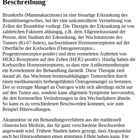
Beschreibung
Brustkrebs (Mammakarzinom) ist eine bösartige Erkrankung des
Brustdrüsengewebes, bei der eine unkontrollierte Vermehrung von
Zellen der Brustdrüse vorliegt. Die Therapie der Erkrankung ist von
zahlreichen Faktoren abhängig, z.B. dem Allgemeinzustand der
Person, dem Stadium der Erkrankung, der Wachstumsrate des
Tumors (Ki-67-Index), nachweisbaren Hormonrezeptoren auf der
Oberfläche der Krebszellen (Östrogenrezeptor-,
Progesteronrezeptor-positiv) und dem vermehrten Auftreten von
HER2-Rezeptoren auf den Zellen (HER2-positiv). Häufig haben die
Krebszellen Hormonrezeptoren, so dass eine Antihormontherapie
ein Kernelement der Behandlung darstellt. Diese Therapie zielt
darauf ab, das Wachstum hormonabhängiger Tumorzellen durch
einen medikamentös herbeigeführten Östrogenmangel zu hemmen.
Der so erzeugte Mangel an Östrogen wirkt sich allerdings nicht nur
auf den Tumor aus, sondern kann allgemein Symptome hervorrufen,
die den hormonellen Veränderungen in den Wechseljahren ähneln.
So kann es zu verschiedenen Beschwerden kommen, wie zum
Beispiel Hitzewallungen.
Akupunktur ist ein Behandlungsverfahren aus der traditionell
chinesischen Medizin, das für ganz verschiedene Beschwerden
angewandt wird. Frühere Studien haben gezeigt, dass Akupunktur
auch bei Hitzewallungen einen günstigen Effekt haben kann. Für