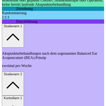
bestehende oder geplante Chemo-, Strahlentherapie oder Operation;
keine bereits laufende Akupunkturbehandlung
Zuordnung
Randomisierung
1:1:1
Durchführung
Studienarm 1
Akupunkturbehandlungen nach dem sogenannten Balanced Ear
Acupuncuture (BEA)-Prinzip
zweimal pro Woche
Studienarm 2
Kontrollarm 1