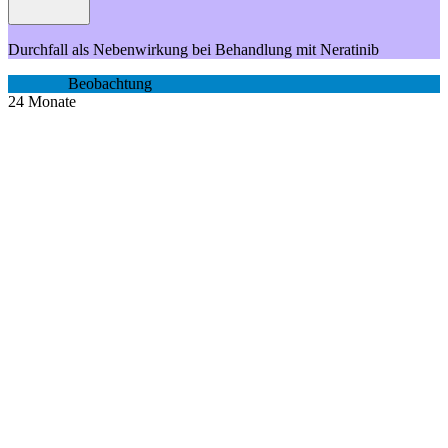
Durchfall als Nebenwirkung bei Behandlung mit Neratinib
Beobachtung
24
Monate