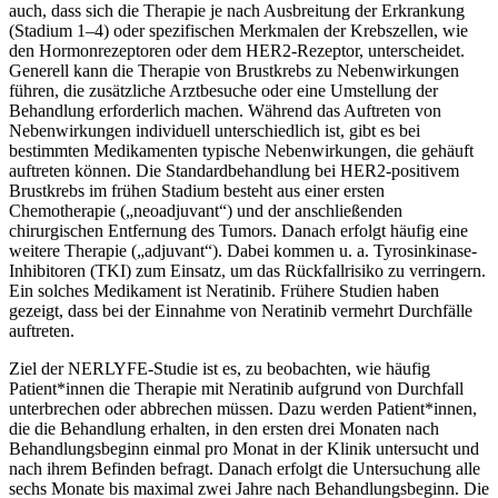
auch, dass sich die Therapie je nach Ausbreitung der Erkrankung
(Stadium 1–4) oder spezifischen Merkmalen der Krebszellen, wie
den Hormonrezeptoren oder dem HER2-Rezeptor, unterscheidet.
Generell kann die Therapie von Brustkrebs zu Nebenwirkungen
führen, die zusätzliche Arztbesuche oder eine Umstellung der
Behandlung erforderlich machen. Während das Auftreten von
Nebenwirkungen individuell unterschiedlich ist, gibt es bei
bestimmten Medikamenten typische Nebenwirkungen, die gehäuft
auftreten können. Die Standardbehandlung bei HER2-positivem
Brustkrebs im frühen Stadium besteht aus einer ersten
Chemotherapie („neoadjuvant“) und der anschließenden
chirurgischen Entfernung des Tumors. Danach erfolgt häufig eine
weitere Therapie („adjuvant“). Dabei kommen u. a. Tyrosinkinase-
Inhibitoren (TKI) zum Einsatz, um das Rückfallrisiko zu verringern.
Ein solches Medikament ist Neratinib. Frühere Studien haben
gezeigt, dass bei der Einnahme von Neratinib vermehrt Durchfälle
auftreten.
Ziel der NERLYFE-Studie ist es, zu beobachten, wie häufig
Patient*innen die Therapie mit Neratinib aufgrund von Durchfall
unterbrechen oder abbrechen müssen. Dazu werden Patient*innen,
die die Behandlung erhalten, in den ersten drei Monaten nach
Behandlungsbeginn einmal pro Monat in der Klinik untersucht und
nach ihrem Befinden befragt. Danach erfolgt die Untersuchung alle
sechs Monate bis maximal zwei Jahre nach Behandlungsbeginn. Die