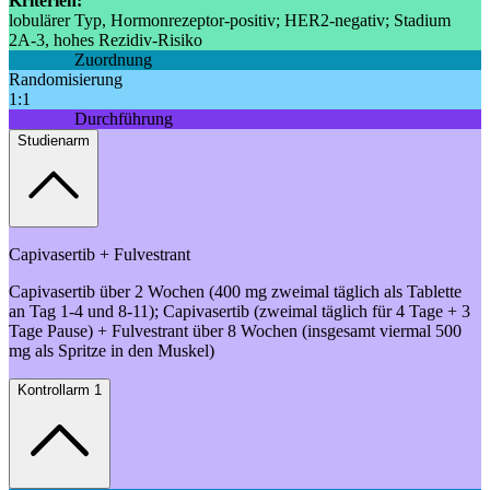
Kriterien:
lobulärer Typ, Hormonrezeptor-positiv; HER2-negativ; Stadium
2A-3, hohes Rezidiv-Risiko
Zuordnung
Randomisierung
1:1
Durchführung
Studienarm
Capivasertib + Fulvestrant
Capivasertib über 2 Wochen (400 mg zweimal täglich als Tablette
an Tag 1-4 und 8-11); Capivasertib (zweimal täglich für 4 Tage + 3
Tage Pause) + Fulvestrant über 8 Wochen (insgesamt viermal 500
mg als Spritze in den Muskel)
Kontrollarm 1