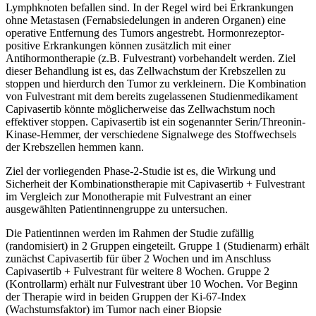
Lymphknoten befallen sind. In der Regel wird bei Erkrankungen
ohne Metastasen (Fernabsiedelungen in anderen Organen) eine
operative Entfernung des Tumors angestrebt. Hormonrezeptor-
positive Erkrankungen können zusätzlich mit einer
Antihormontherapie (z.B. Fulvestrant) vorbehandelt werden. Ziel
dieser Behandlung ist es, das Zellwachstum der Krebszellen zu
stoppen und hierdurch den Tumor zu verkleinern. Die Kombination
von Fulvestrant mit dem bereits zugelassenen Studienmedikament
Capivasertib könnte möglicherweise das Zellwachstum noch
effektiver stoppen. Capivasertib ist ein sogenannter Serin/Threonin-
Kinase-Hemmer, der verschiedene Signalwege des Stoffwechsels
der Krebszellen hemmen kann.
Ziel der vorliegenden Phase-2-Studie ist es, die Wirkung und
Sicherheit der Kombinationstherapie mit Capivasertib + Fulvestrant
im Vergleich zur Monotherapie mit Fulvestrant an einer
ausgewählten Patientinnengruppe zu untersuchen.
Die Patientinnen werden im Rahmen der Studie zufällig
(randomisiert) in 2 Gruppen eingeteilt. Gruppe 1 (Studienarm) erhält
zunächst Capivasertib für über 2 Wochen und im Anschluss
Capivasertib + Fulvestrant für weitere 8 Wochen. Gruppe 2
(Kontrollarm) erhält nur Fulvestrant über 10 Wochen. Vor Beginn
der Therapie wird in beiden Gruppen der Ki-67-Index
(Wachstumsfaktor) im Tumor nach einer Biopsie