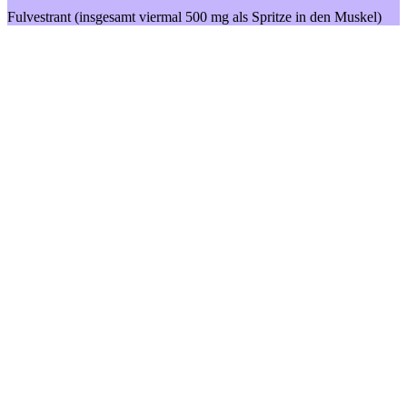
Fulvestrant (insgesamt viermal 500 mg als Spritze in den Muskel)