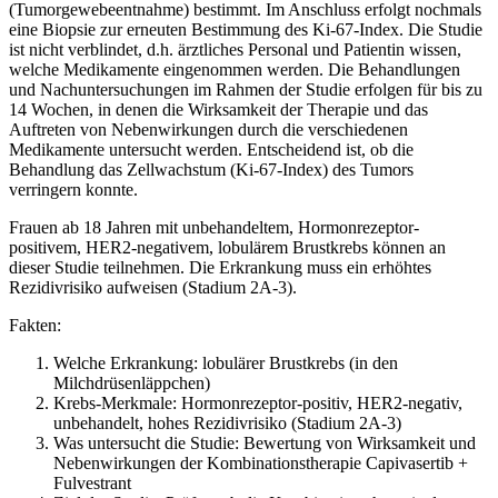
(Tumorgewebeentnahme) bestimmt. Im Anschluss erfolgt nochmals
eine Biopsie zur erneuten Bestimmung des Ki-67-Index. Die Studie
ist nicht verblindet, d.h. ärztliches Personal und Patientin wissen,
welche Medikamente eingenommen werden. Die Behandlungen
und Nachuntersuchungen im Rahmen der Studie erfolgen für bis zu
14 Wochen, in denen die Wirksamkeit der Therapie und das
Auftreten von Nebenwirkungen durch die verschiedenen
Medikamente untersucht werden. Entscheidend ist, ob die
Behandlung das Zellwachstum (Ki-67-Index) des Tumors
verringern konnte.
Frauen ab 18 Jahren mit unbehandeltem, Hormonrezeptor-
positivem, HER2-negativem, lobulärem Brustkrebs können an
dieser Studie teilnehmen. Die Erkrankung muss ein erhöhtes
Rezidivrisiko aufweisen (Stadium 2A-3).
Fakten:
Welche Erkrankung: lobulärer Brustkrebs (in den
Milchdrüsenläppchen)
Krebs-Merkmale: Hormonrezeptor-positiv, HER2-negativ,
unbehandelt, hohes Rezidivrisiko (Stadium 2A-3)
Was untersucht die Studie: Bewertung von Wirksamkeit und
Nebenwirkungen der Kombinationstherapie Capivasertib +
Fulvestrant