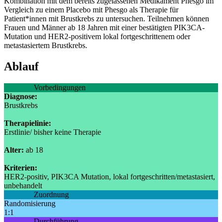
Kombination mit dem bereits zugelassenen Medikament Phesgo im
Vergleich zu einem Placebo mit Phesgo als Therapie für
Patient*innen mit Brustkrebs zu untersuchen. Teilnehmen können
Frauen und Männer ab 18 Jahren mit einer bestätigten PIK3CA-
Mutation und HER2-positivem lokal fortgeschrittenem oder
metastasiertem Brustkrebs.
Ablauf
Vorbedingungen
Diagnose:
Brustkrebs
Therapielinie:
Erstlinie/ bisher keine Therapie
Alter:
ab 18
Kriterien:
HER2-positiv, PIK3CA Mutation, lokal fortgeschritten/metastasiert,
unbehandelt
Zuordnung
Randomisierung
1:1
Durchführung