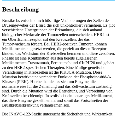
Beschreibung
Brustkrebs entsteht durch bösartige Veränderungen der Zellen des
Drüsengewebes der Brust, die sich unkontrolliert vermehren. Es gibt
verschiedene Untergruppen der Erkrankung, die sich anhand
biologischer Merkmale der Tumorzellen unterscheiden. HER2 ist
ein Oberflächenrezeptor auf den Krebszellen, der das
Tumorwachstum fördert. Bei HER2-positiven Tumoren können
Medikamente eingesetzt werden, die gezielt an diesen Rezeptor
binden, das Wachstum der Krebszellen hemmen und diese zerstören.
Phesgo ist eine Kombination aus den bereits zugelassenen
Medikamenten Trastuzumab, Pertuzumab und rHuPH20 und gehört
zu den HER2-spezifischen Therapien. Eine häufige genetische
Veränderung in Krebszellen ist die PIK3CA-Mutation. Diese
Mutation bewirkt eine veränderte Funktion der Phosphoinositid-3-
Kinasen (PI3K). Hierbei handelt es sich um Enzyme, die
normalerweise für die Zellteilung und das Zellwachstum zuständig
sind. Durch die Mutation wird die Entstehung und Verbreitung von
Krebszellen beschleunigt. Inavolisib ist ein neuartiges Medikament,
das diese Enzyme gezielt hemmt und somit das Fortschreiten der
Brustkrebserkrankung verlangsamen soll.
Die INAVO-122-Studie untersucht die Sicherheit und Wirksamkeit