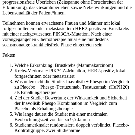
progressionsfreie Überleben (Zeitspanne ohne Fortschreiten der
Erkrankung), das Gesamtüberleben sowie Nebenwirkungen und die
Lebensqualität der Patient*innen.
Teilnehmen können erwachsene Frauen und Männer mit lokal
fortgeschrittenem oder metastasiertem HER2-positivem Brustkrebs
mit einer nachgewiesenen PIK3CA-Mutation. Nach einer
vorangegangenen Chemotherapie muss eine mindestens
sechsmonatige krankheitsfreie Phase eingetreten sein.
Fakten:
Welche Erkrankung: Brustkrebs (Mammakarzinom)
Krebs-Merkmale: PIK3CA-Mutation, HER2-positiv, lokal
fortgeschritten oder metastasiert
Was untersucht die Studie: Inavolisib + Phesgo im Vergleich
zu Placebo + Phesgo (Pertuzumab, Trastuzumab, rHuPH20)
als Erhaltungstherapie
Ziel der Studie: Bewertung der Wirksamkeit und Sicherheit
der Inavolisib-Phesgo-Kombination im Vergleich zum
Placebo als Erhaltungstherapie
Wie lange dauert die Studie: mit einer maximalen
Beobachtungszeit von bis zu 9,5 Jahren
Studienmerkmale: randomisiert, doppelt verblindet, Placebo-
Kontrollgruppe, zwei Studienarme