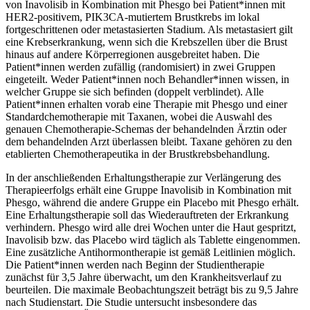
von Inavolisib in Kombination mit Phesgo bei Patient*innen mit
HER2-positivem, PIK3CA-mutiertem Brustkrebs im lokal
fortgeschrittenen oder metastasierten Stadium. Als metastasiert gilt
eine Krebserkrankung, wenn sich die Krebszellen über die Brust
hinaus auf andere Körperregionen ausgebreitet haben. Die
Patient*innen werden zufällig (randomisiert) in zwei Gruppen
eingeteilt. Weder Patient*innen noch Behandler*innen wissen, in
welcher Gruppe sie sich befinden (doppelt verblindet). Alle
Patient*innen erhalten vorab eine Therapie mit Phesgo und einer
Standardchemotherapie mit Taxanen, wobei die Auswahl des
genauen Chemotherapie-Schemas der behandelnden Ärztin oder
dem behandelnden Arzt überlassen bleibt. Taxane gehören zu den
etablierten Chemotherapeutika in der Brustkrebsbehandlung.
In der anschließenden Erhaltungstherapie zur Verlängerung des
Therapieerfolgs erhält eine Gruppe Inavolisib in Kombination mit
Phesgo, während die andere Gruppe ein Placebo mit Phesgo erhält.
Eine Erhaltungstherapie soll das Wiederauftreten der Erkrankung
verhindern. Phesgo wird alle drei Wochen unter die Haut gespritzt,
Inavolisib bzw. das Placebo wird täglich als Tablette eingenommen.
Eine zusätzliche Antihormontherapie ist gemäß Leitlinien möglich.
Die Patient*innen werden nach Beginn der Studientherapie
zunächst für 3,5 Jahre überwacht, um den Krankheitsverlauf zu
beurteilen. Die maximale Beobachtungszeit beträgt bis zu 9,5 Jahre
nach Studienstart. Die Studie untersucht insbesondere das