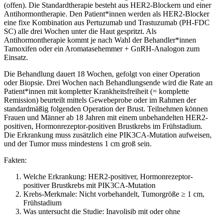
(offen). Die Standardtherapie besteht aus HER2-Blockern und einer
Antihormontherapie. Den Patient*innen werden als HER2-Blocker
eine fixe Kombination aus Pertuzumab und Trastuzumab (PH-FDC
SC) alle drei Wochen unter die Haut gespritzt. Als
Antihormontherapie kommt je nach Wahl der Behandler*innen
Tamoxifen oder ein Aromatasehemmer + GnRH-Analogon zum
Einsatz.
Die Behandlung dauert 18 Wochen, gefolgt von einer Operation
oder Biopsie. Drei Wochen nach Behandlungsende wird die Rate an
Patient*innen mit kompletter Krankheitsfreiheit (= komplette
Remission) beurteilt mittels Gewebeprobe oder im Rahmen der
standardmäßig folgenden Operation der Brust. Teilnehmen können
Frauen und Männer ab 18 Jahren mit einem unbehandelten HER2-
positiven, Hormonrezeptor-positiven Brustkrebs im Frühstadium.
Die Erkrankung muss zusätzlich eine PIK3CA-Mutation aufweisen,
und der Tumor muss mindestens 1 cm groß sein.
Fakten:
Welche Erkrankung: HER2-positiver, Hormonrezeptor-
positiver Brustkrebs mit PIK3CA-Mutation
Krebs-Merkmale: Nicht vorbehandelt, Tumorgröße ≥ 1 cm,
Frühstadium
Was untersucht die Studie: Inavolisib mit oder ohne