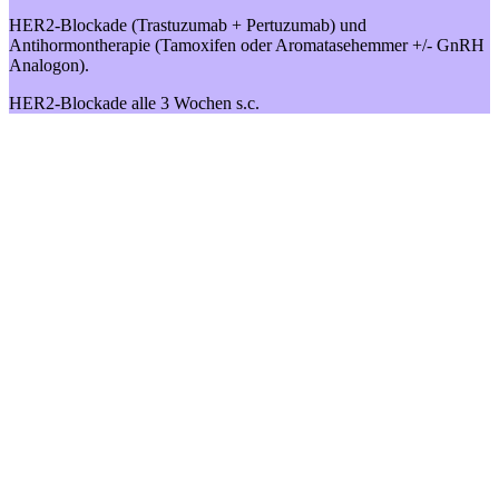
HER2-Blockade (Trastuzumab + Pertuzumab) und
Antihormontherapie (Tamoxifen oder Aromatasehemmer +/- GnRH
Analogon).
HER2-Blockade alle 3 Wochen s.c.