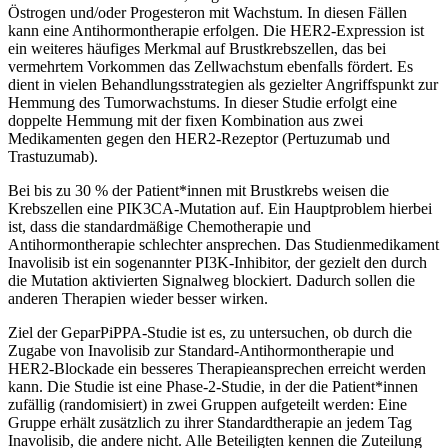
Östrogen und/oder Progesteron mit Wachstum. In diesen Fällen
kann eine Antihormontherapie erfolgen. Die HER2-Expression ist
ein weiteres häufiges Merkmal auf Brustkrebszellen, das bei
vermehrtem Vorkommen das Zellwachstum ebenfalls fördert. Es
dient in vielen Behandlungsstrategien als gezielter Angriffspunkt zur
Hemmung des Tumorwachstums. In dieser Studie erfolgt eine
doppelte Hemmung mit der fixen Kombination aus zwei
Medikamenten gegen den HER2-Rezeptor (Pertuzumab und
Trastuzumab).
Bei bis zu 30 % der Patient*innen mit Brustkrebs weisen die
Krebszellen eine PIK3CA-Mutation auf. Ein Hauptproblem hierbei
ist, dass die standardmäßige Chemotherapie und
Antihormontherapie schlechter ansprechen. Das Studienmedikament
Inavolisib ist ein sogenannter PI3K-Inhibitor, der gezielt den durch
die Mutation aktivierten Signalweg blockiert. Dadurch sollen die
anderen Therapien wieder besser wirken.
Ziel der GeparPiPPA-Studie ist es, zu untersuchen, ob durch die
Zugabe von Inavolisib zur Standard-Antihormontherapie und
HER2-Blockade ein besseres Therapieansprechen erreicht werden
kann. Die Studie ist eine Phase-2-Studie, in der die Patient*innen
zufällig (randomisiert) in zwei Gruppen aufgeteilt werden: Eine
Gruppe erhält zusätzlich zu ihrer Standardtherapie an jedem Tag
Inavolisib, die andere nicht. Alle Beteiligten kennen die Zuteilung