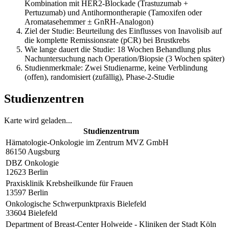
Kombination mit HER2-Blockade (Trastuzumab +
Pertuzumab) und Antihormontherapie (Tamoxifen oder
Aromatasehemmer ± GnRH-Analogon)
Ziel der Studie: Beurteilung des Einflusses von Inavolisib auf
die komplette Remissionsrate (pCR) bei Brustkrebs
Wie lange dauert die Studie: 18 Wochen Behandlung plus
Nachuntersuchung nach Operation/Biopsie (3 Wochen später)
Studienmerkmale: Zwei Studienarme, keine Verblindung
(offen), randomisiert (zufällig), Phase-2-Studie
Studienzentren
Karte wird geladen...
Studienzentrum
Hämatologie-Onkologie im Zentrum MVZ GmbH
86150
Augsburg
DBZ Onkologie
12623
Berlin
Praxisklinik Krebsheilkunde für Frauen
13597
Berlin
Onkologische Schwerpunktpraxis Bielefeld
33604
Bielefeld
Department of Breast-Center Holweide - Kliniken der Stadt Köln