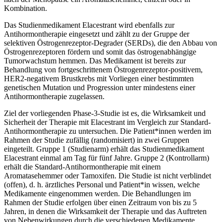
Kombination.
Das Studienmedikament Elacestrant wird ebenfalls zur
Antihormontherapie eingesetzt und zählt zu der Gruppe der
selektiven Östrogenrezeptor-Degrader (SERDs), die den Abbau von
Östrogenrezeptoren fördern und somit das östrogenabhängige
Tumorwachstum hemmen. Das Medikament ist bereits zur
Behandlung von fortgeschrittenem Östrogenrezeptor-positivem,
HER2-negativem Brustkrebs mit Vorliegen einer bestimmten
genetischen Mutation und Progression unter mindestens einer
Antihormontherapie zugelassen.
Ziel der vorliegenden Phase-3-Studie ist es, die Wirksamkeit und
Sicherheit der Therapie mit Elacestrant im Vergleich zur Standard-
Antihormontherapie zu untersuchen. Die Patient*innen werden im
Rahmen der Studie zufällig (randomisiert) in zwei Gruppen
eingeteilt. Gruppe 1 (Studienarm) erhält das Studienmedikament
Elacestrant einmal am Tag für fünf Jahre. Gruppe 2 (Kontrollarm)
erhält die Standard-Antihormontherapie mit einem
Aromatasehemmer oder Tamoxifen. Die Studie ist nicht verblindet
(offen), d. h. ärztliches Personal und Patient*in wissen, welche
Medikamente eingenommen werden. Die Behandlungen im
Rahmen der Studie erfolgen über einen Zeitraum von bis zu 5
Jahren, in denen die Wirksamkeit der Therapie und das Auftreten
von Nebenwirkungen durch die verschiedenen Medikamente