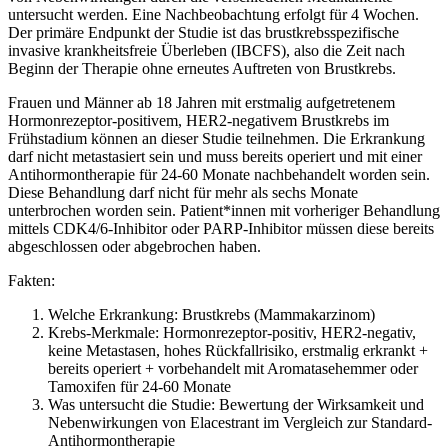
untersucht werden. Eine Nachbeobachtung erfolgt für 4 Wochen.
Der primäre Endpunkt der Studie ist das brustkrebsspezifische
invasive krankheitsfreie Überleben (IBCFS), also die Zeit nach
Beginn der Therapie ohne erneutes Auftreten von Brustkrebs.
Frauen und Männer ab 18 Jahren mit erstmalig aufgetretenem
Hormonrezeptor-positivem, HER2-negativem Brustkrebs im
Frühstadium können an dieser Studie teilnehmen. Die Erkrankung
darf nicht metastasiert sein und muss bereits operiert und mit einer
Antihormontherapie für 24-60 Monate nachbehandelt worden sein.
Diese Behandlung darf nicht für mehr als sechs Monate
unterbrochen worden sein. Patient*innen mit vorheriger Behandlung
mittels CDK4/6-Inhibitor oder PARP-Inhibitor müssen diese bereits
abgeschlossen oder abgebrochen haben.
Fakten:
Welche Erkrankung: Brustkrebs (Mammakarzinom)
Krebs-Merkmale: Hormonrezeptor-positiv, HER2-negativ,
keine Metastasen, hohes Rückfallrisiko, erstmalig erkrankt +
bereits operiert + vorbehandelt mit Aromatasehemmer oder
Tamoxifen für 24-60 Monate
Was untersucht die Studie: Bewertung der Wirksamkeit und
Nebenwirkungen von Elacestrant im Vergleich zur Standard-
Antihormontherapie