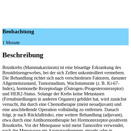
Beobachtung
1 Monate
Beschreibung
Brustkrebs (Mammakarzinom) ist eine bösartige Erkrankung des
Brustdrüsengewebes, bei der sich Zellen unkontrolliert vermehren.
Die Behandlung richtet sich nach verschiedenen Faktoren, darunter
Allgemeinzustand, Tumorstadium, Wachstumsrate (z. B. Ki-67-
Index), hormonelle Rezeptorlage (Östrogen-/Progesteronrezeptor)
und HER2-Status. Solange der Krebs keine Metastasen
(Fernabsiedlungen in anderen Organen) gebildet hat, wird zunächst
versucht, ihn durch eine Chemotherapie (meist neoadjuvant) und
eine anschließende Operation vollständig zu entfernen. Danach
folgt, je nach Rückfallrisiko, eine weitere Behandlung (adjuvant),
etwa durch eine Antihormontherapie bei Hormonrezeptor-positivem
Brustkrebs. Vor der Menopause wird meist Tamoxifen verwendet,
nach der Menopause ein Aromatasehemmer, einzeln oder in