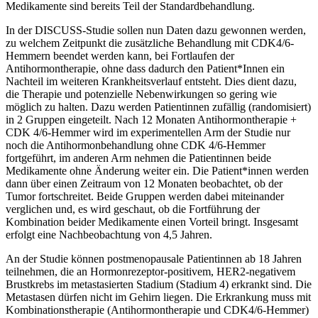
Medikamente sind bereits Teil der Standardbehandlung.
In der DISCUSS-Studie sollen nun Daten dazu gewonnen werden,
zu welchem Zeitpunkt die zusätzliche Behandlung mit CDK4/6-
Hemmern beendet werden kann, bei Fortlaufen der
Antihormontherapie, ohne dass dadurch den Patient*Innen ein
Nachteil im weiteren Krankheitsverlauf entsteht. Dies dient dazu,
die Therapie und potenzielle Nebenwirkungen so gering wie
möglich zu halten. Dazu werden Patientinnen zufällig (randomisiert)
in 2 Gruppen eingeteilt. Nach 12 Monaten Antihormontherapie +
CDK 4/6-Hemmer wird im experimentellen Arm der Studie nur
noch die Antihormonbehandlung ohne CDK 4/6-Hemmer
fortgeführt, im anderen Arm nehmen die Patientinnen beide
Medikamente ohne Änderung weiter ein. Die Patient*innen werden
dann über einen Zeitraum von 12 Monaten beobachtet, ob der
Tumor fortschreitet. Beide Gruppen werden dabei miteinander
verglichen und, es wird geschaut, ob die Fortführung der
Kombination beider Medikamente einen Vorteil bringt. Insgesamt
erfolgt eine Nachbeobachtung von 4,5 Jahren.
An der Studie können postmenopausale Patientinnen ab 18 Jahren
teilnehmen, die an Hormonrezeptor-positivem, HER2-negativem
Brustkrebs im metastasierten Stadium (Stadium 4) erkrankt sind. Die
Metastasen dürfen nicht im Gehirn liegen. Die Erkrankung muss mit
Kombinationstherapie (Antihormontherapie und CDK4/6-Hemmer)