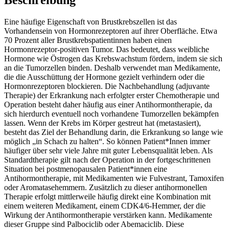
Beschreibung
Eine häufige Eigenschaft von Brustkrebszellen ist das
Vorhandensein von Hormonrezeptoren auf ihrer Oberfläche. Etwa
70 Prozent aller Brustkrebspatientinnen haben einen
Hormonrezeptor-positiven Tumor. Das bedeutet, dass weibliche
Hormone wie Östrogen das Krebswachstum fördern, indem sie sich
an die Tumorzellen binden. Deshalb verwendet man Medikamente,
die die Ausschüttung der Hormone gezielt verhindern oder die
Hormonrezeptoren blockieren. Die Nachbehandlung (adjuvante
Therapie) der Erkrankung nach erfolgter erster Chemotherapie und
Operation besteht daher häufig aus einer Antihormontherapie, da
sich hierdurch eventuell noch vorhandene Tumorzellen bekämpfen
lassen. Wenn der Krebs im Körper gestreut hat (metastasiert),
besteht das Ziel der Behandlung darin, die Erkrankung so lange wie
möglich „in Schach zu halten“. So können Patient*Innen immer
häufiger über sehr viele Jahre mit guter Lebensqualität leben. Als
Standardtherapie gilt nach der Operation in der fortgeschrittenen
Situation bei postmenopausalen Patient*innen eine
Antihormontherapie, mit Medikamenten wie Fulvestrant, Tamoxifen
oder Aromatasehemmern. Zusätzlich zu dieser antihormonellen
Therapie erfolgt mittlerweile häufig direkt eine Kombination mit
einem weiteren Medikament, einem CDK4/6-Hemmer, der die
Wirkung der Antihormontherapie verstärken kann. Medikamente
dieser Gruppe sind Palbociclib oder Abemaciclib. Diese