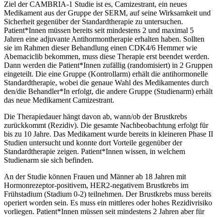
Ziel der CAMBRIA-1 Studie ist es, Camizestrant, ein neues
Medikament aus der Gruppe der SERM, auf seine Wirksamkeit und
Sicherheit gegenüber der Standardtherapie zu untersuchen.
Patient*Innen müssen bereits seit mindestens 2 und maximal 5
Jahren eine adjuvante Antihormontherapie erhalten haben. Sollten
sie im Rahmen dieser Behandlung einen CDK4/6 Hemmer wie
Abemaciclib bekommen, muss diese Therapie erst beendet werden.
Dann werden die Patient*Innen zufällig (randomisiert) in 2 Gruppen
eingeteilt. Die eine Gruppe (Kontrollarm) erhält die antihormonelle
Standardtherapie, wobei die genaue Wahl des Medikamentes durch
den/die Behandler*In erfolgt, die andere Gruppe (Studienarm) erhält
das neue Medikament Camizestrant.
Die Therapiedauer hängt davon ab, wann/ob der Brustkrebs
zurückkommt (Rezidiv). Die gesamte Nachbeobachtung erfolgt für
bis zu 10 Jahre. Das Medikament wurde bereits in kleineren Phase II
Studien untersucht und konnte dort Vorteile gegenüber der
Standardtherapie zeigen. Patient*Innen wissen, in welchem
Studienarm sie sich befinden.
An der Studie können Frauen und Männer ab 18 Jahren mit
Hormonrezeptor-positivem, HER2-negativem Brustkrebs im
Frühstadium (Stadium 0-2) teilnehmen. Der Brustkrebs muss bereits
operiert worden sein. Es muss ein mittleres oder hohes Rezidivrisiko
vorliegen. Patient*Innen müssen seit mindestens 2 Jahren aber für