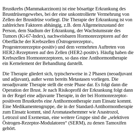
Brustkrebs (Mammakarzinom) ist eine bösartige Erkrankung des
Brustdrüsengewebes, bei der eine unkontrollierte Vermehrung von
Zellen der Brustdrüse vorliegt. Die Therapie der Erkrankung ist von
zahlreichen Faktoren abhängig, z.B. dem Allgemeinzustand der
Person, dem Stadium der Erkrankung, der Wachstumsrate des
Tumors (Ki-67-Index), nachweisbaren Hormonrezeptoren auf der
Oberfläche der Krebszellen (Östrogenrezeptor-,
Progesteronrezeptor-positiv) und dem vermehrten Auftreten von
HER2-Rezeptoren auf den Zellen (HER2-positiv). Häufig haben die
Krebszellen Hormonrezeptoren, so dass eine Antihormontherapie
ein Kernelement der Behandlung darstellt.
Die Therapie gliedert sich, typischerweise in 2 Phasen (neoadjuvant
und adjuvant), außer wenn bereits Metastasen vorliegen. Die
neoadjuvante Therapie stellt die erste Phase dar. Es folgt dann die
Operation der Brust. Je nach Risikoprofil der Erkrankung folgt dann
in der Regel eine adjuvante Therapie, in der bei Hormonrezeptor-
positivem Brustkrebs eine Antihormontherapie zum Einsatz kommt.
Eine Medikamentengruppe, die in der Standard-Antihormontherapie
zum Einsatz kommt, sind Aromatasehemmer wie Anastrozol,
Letrozol und Exemestan, eine weitere Gruppe sind die „selektiven
Östrogen-Rezeptor-Modulatoren“ (SERM), zu denen Tamoxifen
gehört.