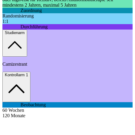
mindestens 2 Jahren, maximal 5 Jahren
Zuordnung
Randomisierung
1:1
Durchführung
Studienarm
Camizestrant
Kontrollarm 1
Beobachtung
60
Wochen
120
Monate