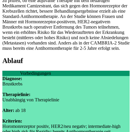
zu prüfen, ob eine adjuvante Therapie mit dem neuartigen
Medikament Camizestrant, das sich gegen den Hormonrezeptor der
Krebszellen richtet, bessere Behandlungsergebnisse erzielt als eine
Standard-Antihormontherapie. An der Studie können Frauen und
Männer mit Hormonrezeptor-positivem, HER2-negativem
Brustkrebs nach operativer Entfernung des Tumors teilnehmen,
wenn ein erhöhtes Risiko für das Wiederauftreten der Erkrankung
besteht (mittleres oder hohes Risiko) und noch keine Absiedelungen
(Metastasen) vorhanden sind. Anders als in der CAMBRIA-2 Studie
muss bereits eine Antihormontherapie für 2-5 Jahre erfolgt sein.
Ablauf
Vorbedingungen
Diagnose:
Brustkrebs
Therapielinie:
Unabhängig von Therapielinie
Alter:
ab 18
Kriterien:
Horomonrezeptor positiv, HER2/neu negativ; intermediate-high
oder high-risk für Rezidiv; bereits Antihormontherapie seit