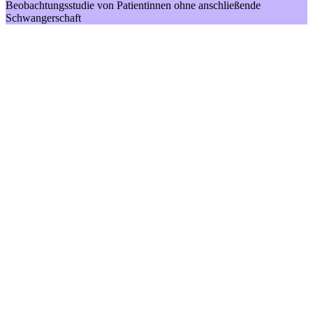
Beobachtungsstudie von Patientinnen ohne anschließende
Schwangerschaft